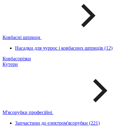
Ковбасні шприци
Насадки для чуррос і ковбасних шприців (12)
Ковбасорізки
Кутери
М'ясорубки професійні
Запчастини до електром'ясорубки (221)