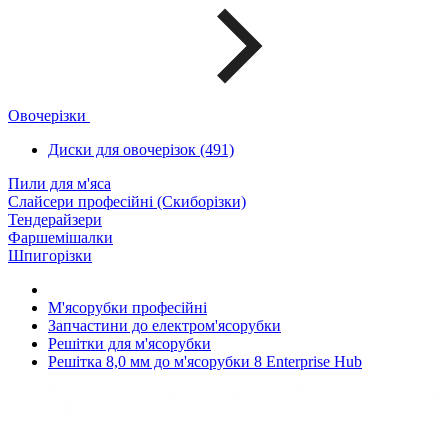
Овочерізки
Диски для овочерізок (491)
Пили для м'яса
Слайсери професійні (Скиборізки)
Тендерайзери
Фаршемішалки
Шпигорізки
М'ясорубки професійні
Запчастини до електром'ясорубки
Решітки для м'ясорубки
Решітка 8,0 мм до м'ясорубки 8 Enterprise Hub