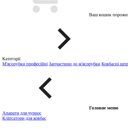
Ваш кошик порожні
Категорії
М'ясорубки професійні
Запчастини до м'ясорубки
Ковбасні шп
Головне меню
Апарати для чуррос
Кліпсатори для ковбас