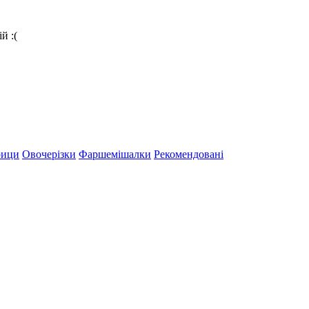
й :(
рици
Овочерізки
Фаршемішалки
Рекомендовані