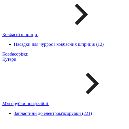
Ковбасні шприци
Насадки для чуррос і ковбасних шприців (12)
Ковбасорізки
Кутери
М'ясорубки професійні
Запчастини до електром'ясорубки (221)