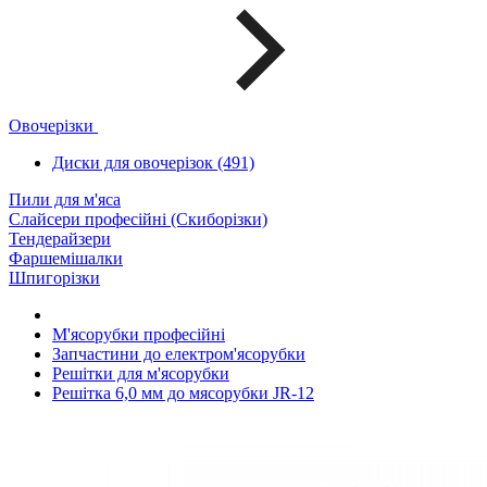
Овочерізки
Диски для овочерізок (491)
Пили для м'яса
Слайсери професійні (Скиборізки)
Тендерайзери
Фаршемішалки
Шпигорізки
М'ясорубки професійні
Запчастини до електром'ясорубки
Решітки для м'ясорубки
Решітка 6,0 мм до мясорубки JR-12