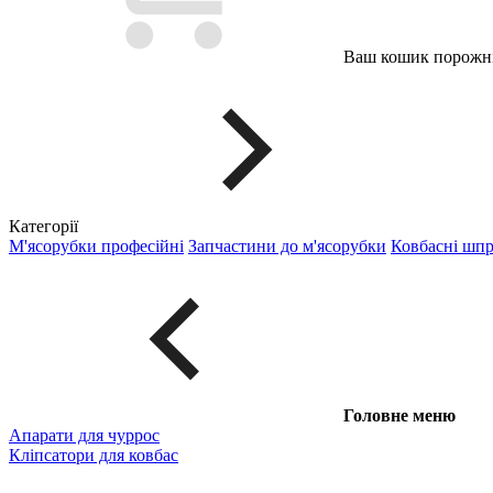
Ваш кошик порожні
Категорії
М'ясорубки професійні
Запчастини до м'ясорубки
Ковбасні шп
Головне меню
Апарати для чуррос
Кліпсатори для ковбас