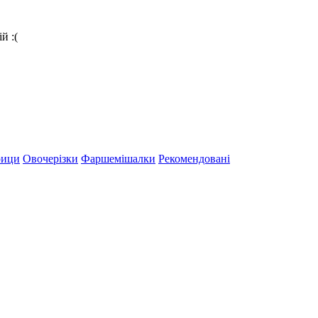
й :(
рици
Овочерізки
Фаршемішалки
Рекомендовані