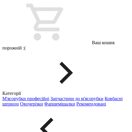
Ваш кошик
порожній :(
Категорії
М'ясорубки професійні
Запчастини до м'ясорубки
Ковбасні
шприци
Овочерізки
Фаршемішалки
Рекомендовані