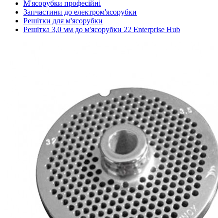
М'ясорубки професійні
Запчастини до електром'ясорубки
Решітки для м'ясорубки
Решітка 3,0 мм до м'ясорубки 22 Enterprise Hub