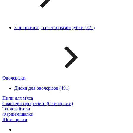
Запчастини до електром'ясорубки (221)
Овочерізки
Диски для овочерізок (491)
Пили для м'яса
Слайсери професійні (Скиборізки)
Тендерайзери
Фаршемішалки
Шпигорізки