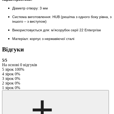
Діаметр отвору: 3 мм
Система виготовлення: HUB (решітка з одного боку рівна, з
іншого – з виступом)
Використовується для: м’ясорубок серії 22 Enterprise
Матеріал: корпус з нержавіючої сталі
Відгуки
5
/5
На основі
0
відгуків
5 зірок
100%
4 зірок
0%
3 зірок
0%
2 зірок
0%
1 зірок
0%