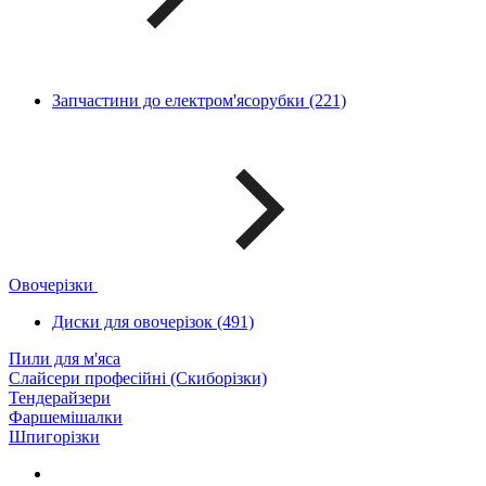
Запчастини до електром'ясорубки (221)
Овочерізки
Диски для овочерізок (491)
Пили для м'яса
Слайсери професійні (Скиборізки)
Тендерайзери
Фаршемішалки
Шпигорізки