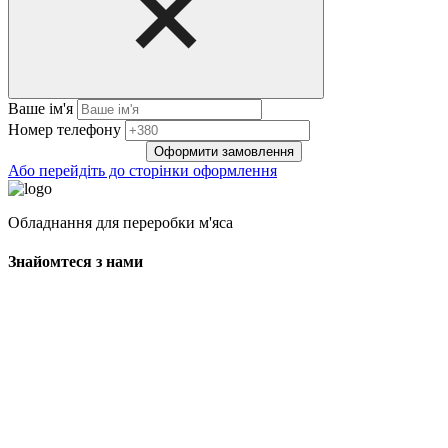
Ваше ім'я
Нoмep тeлeфoнy
Оформити замовлення
Або перейдіть до сторінки оформлення
Обладнання для переробки м'яса
Знайомтеся з нами