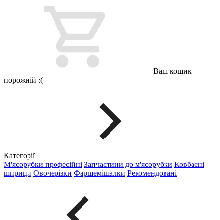
Ваш кошик
порожній :(
Категорії
М'ясорубки професійні
Запчастини до м'ясорубки
Ковбасні
шприци
Овочерізки
Фаршемішалки
Рекомендовані