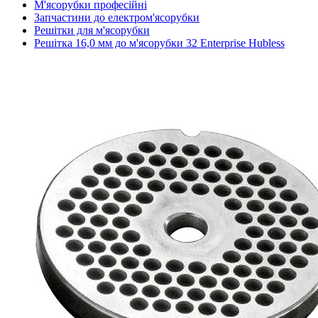
М'ясорубки професійні
Запчастини до електром'ясорубки
Решітки для м'ясорубки
Решітка 16,0 мм до м'ясорубки 32 Enterprise Hubless