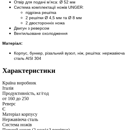
Отвір для подачі м’яса: Ø 52 мм
Система комплектації ножів UNGER:
підрізна решітка
2 решітки Ø 4,5 мм та Ø 8 мм
2 двосторонніх ножа
Двигун з реверсом
Вентильоване охолодження
Матеріал:
Корпус, бункер, різальний вузол, ніж, решітка: нержавіюча
сталь AISI 304
Характеристики
Країна виробник
Італія
Продуктивність, кг/год
от 160 до 250
Реверс
Є
Матеріал корпусу
Нержавіюча сталь
Система ножів
Повний унгер (2 ножі+3 решітки)