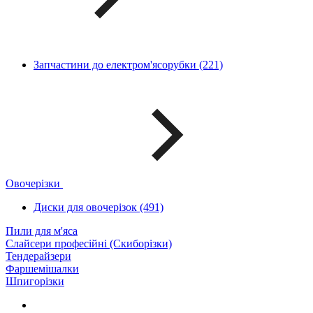
Запчастини до електром'ясорубки (221)
Овочерізки
Диски для овочерізок (491)
Пили для м'яса
Слайсери професійні (Скиборізки)
Тендерайзери
Фаршемішалки
Шпигорізки