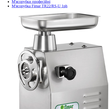
М'ясорубки професійні
М'ясорубка Fimar TR22/RS-U 1ph