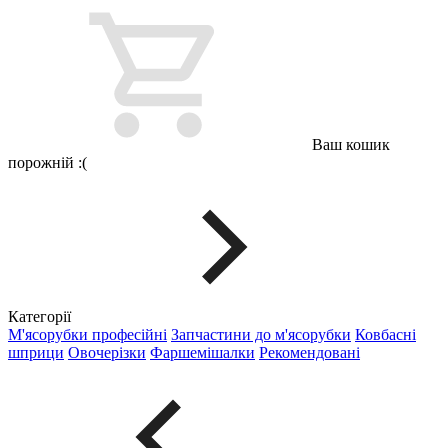
Ваш кошик
порожній :(
Категорії
М'ясорубки професійні
Запчастини до м'ясорубки
Ковбасні
шприци
Овочерізки
Фаршемішалки
Рекомендовані