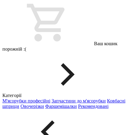
Ваш кошик
порожній :(
Категорії
М'ясорубки професійні
Запчастини до м'ясорубки
Ковбасні
шприци
Овочерізки
Фаршемішалки
Рекомендовані