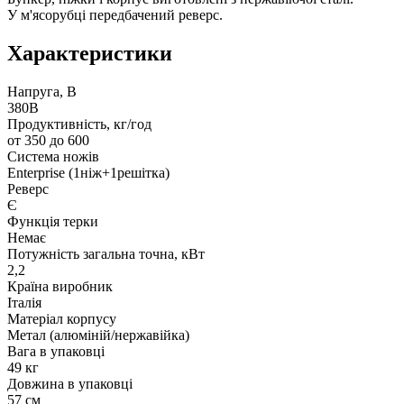
У м'ясорубці передбачений реверс.
Характеристики
Напруга, В
380В
Продуктивність, кг/год
от 350 до 600
Система ножів
Enterprise (1ніж+1решітка)
Реверс
Є
Функція терки
Немає
Потужність загальна точна, кВт
2,2
Країна виробник
Італія
Матеріал корпусу
Метал (алюміній/нержавійка)
Вага в упаковці
49 кг
Довжина в упаковці
57 см