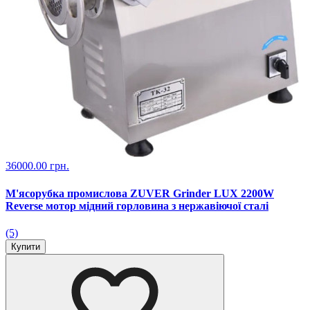
36000.00 грн.
М'ясорубка промислова ZUVER Grinder LUX 2200W
Reverse мотор мідний горловина з нержавіючої сталі
(5)
Купити