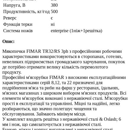
Напруга, В
380
Продуктивність, кг/год
500
Реверс
є
Функція терки
ні
Система ножів
enterprise (1ніж+1решітка)
Опис:
Мякопички FIMAR TR32/RS 3ph з професійними робочими
характеристиками використовуються в сторопанах, готелях,
невеликих підприємствах громадського харчування, покупок
де потрібно отримати велику кількість перемолотого
продукту.
Професійні м'ясорубки FIMAR з високими експлуатаційними
характеристиками серій 8,12, та 22 призначені для
подрібнення м'яса та риби на фарш у ресторанах, їдальнях,
м'ясних магазинах з широким вибором м'ясних продуктів. Всі
елементи м'ясорубок виконані з нержавіючої сталі. М'ясорубки
прості в експлуатації та управлінні. Міцні та надійні, легко
розбираються, що значно полегшує чищення та
обслуговування. Займають мінімум місця.
У комплект входить решітка з нержавіючої сталі & Oslash; 6
мм і нож, що самозаточується з нержавіючої сталі.
Бункер, ніжки і корпус виготовлені з нержавіючої сталі.