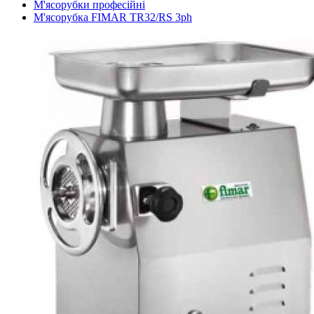
М'ясорубки професійні
М'ясорубка FIMAR TR32/RS 3ph