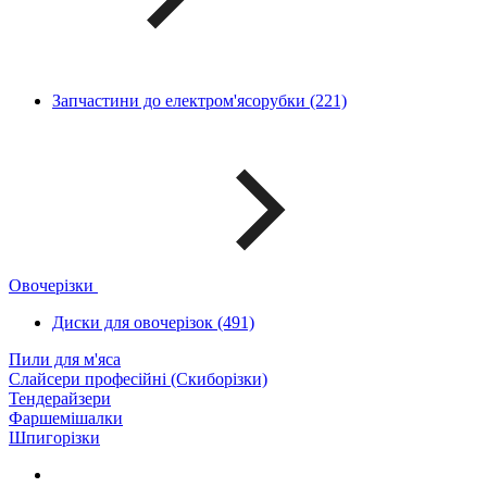
Запчастини до електром'ясорубки (221)
Овочерізки
Диски для овочерізок (491)
Пили для м'яса
Слайсери професійні (Скиборізки)
Тендерайзери
Фаршемішалки
Шпигорізки