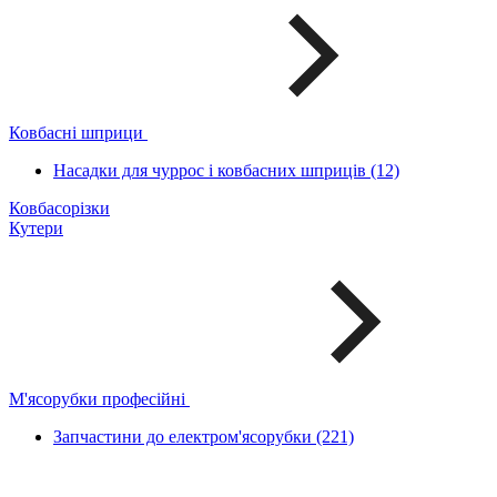
Ковбасні шприци
Насадки для чуррос і ковбасних шприців (12)
Ковбасорізки
Кутери
М'ясорубки професійні
Запчастини до електром'ясорубки (221)