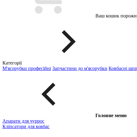
Ваш кошик порожні
Категорії
М'ясорубки професійні
Запчастини до м'ясорубки
Ковбасні шп
Головне меню
Апарати для чуррос
Кліпсатори для ковбас