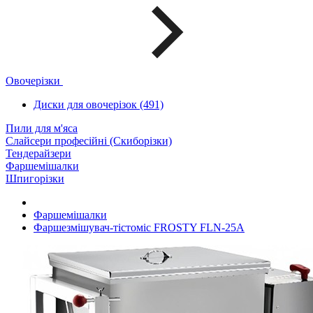
Овочерізки
Диски для овочерізок (491)
Пили для м'яса
Слайсери професійні (Скиборізки)
Тендерайзери
Фаршемішалки
Шпигорізки
Фаршемішалки
Фаршезмішувач-тістоміс FROSTY FLN-25А