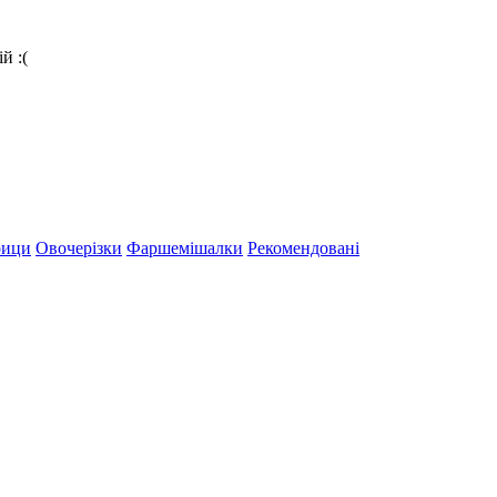
й :(
рици
Овочерізки
Фаршемішалки
Рекомендовані