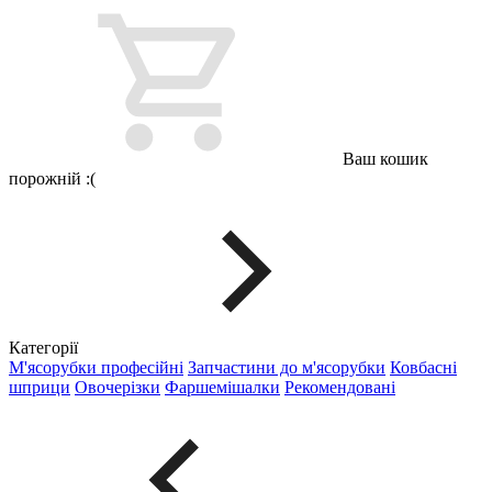
Ваш кошик
порожній :(
Категорії
М'ясорубки професійні
Запчастини до м'ясорубки
Ковбасні
шприци
Овочерізки
Фаршемішалки
Рекомендовані