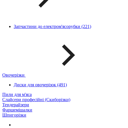
Запчастини до електром'ясорубки (221)
Овочерізки
Диски для овочерізок (491)
Пили для м'яса
Слайсери професійні (Скиборізки)
Тендерайзери
Фаршемішалки
Шпигорізки