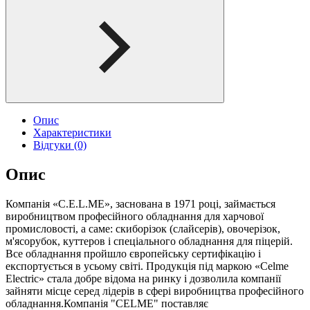
Опис
Характеристики
Відгуки (0)
Опис
Компанія «C.E.L.ME», заснована в 1971 році, займається
виробництвом професійного обладнання для харчової
промисловості, а саме: скиборізок (слайсерів), овочерізок,
м'ясорубок, куттеров і спеціального обладнання для піцерій.
Все обладнання пройшло європейську сертифікацію і
експортується в усьому світі. Продукція під маркою «Celme
Electric» стала добре відома на ринку і дозволила компанії
зайняти місце серед лідерів в сфері виробництва професійного
обладнання.Компанія "CELME" поставляє