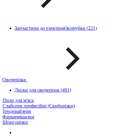
Запчастини до електром'ясорубки (221)
Овочерізки
Диски для овочерізок (491)
Пили для м'яса
Слайсери професійні (Скиборізки)
Тендерайзери
Фаршемішалки
Шпигорізки