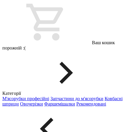
Ваш кошик
порожній :(
Категорії
М'ясорубки професійні
Запчастини до м'ясорубки
Ковбасні
шприци
Овочерізки
Фаршемішалки
Рекомендовані