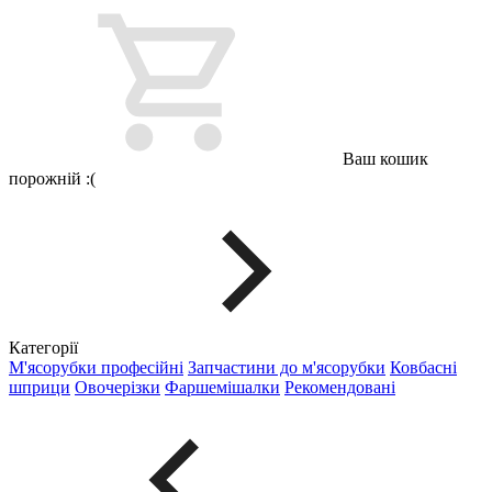
Ваш кошик
порожній :(
Категорії
М'ясорубки професійні
Запчастини до м'ясорубки
Ковбасні
шприци
Овочерізки
Фаршемішалки
Рекомендовані