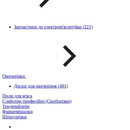
Запчастини до електром'ясорубки (221)
Овочерізки
Диски для овочерізок (491)
Пили для м'яса
Слайсери професійні (Скиборізки)
Тендерайзери
Фаршемішалки
Шпигорізки