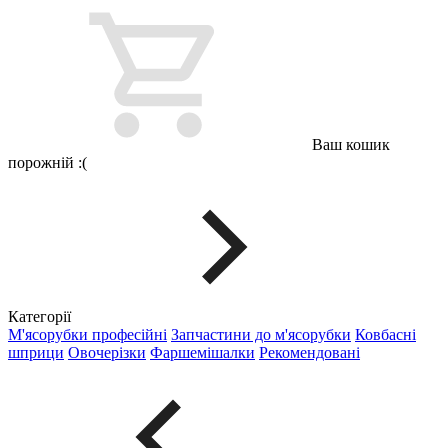
Ваш кошик
порожній :(
Категорії
М'ясорубки професійні
Запчастини до м'ясорубки
Ковбасні
шприци
Овочерізки
Фаршемішалки
Рекомендовані