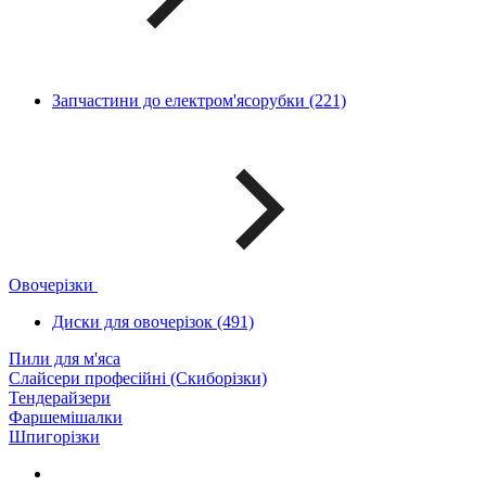
Запчастини до електром'ясорубки (221)
Овочерізки
Диски для овочерізок (491)
Пили для м'яса
Слайсери професійні (Скиборізки)
Тендерайзери
Фаршемішалки
Шпигорізки