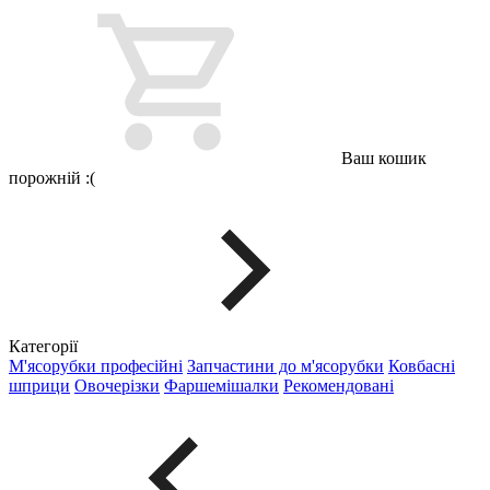
Ваш кошик
порожній :(
Категорії
М'ясорубки професійні
Запчастини до м'ясорубки
Ковбасні
шприци
Овочерізки
Фаршемішалки
Рекомендовані