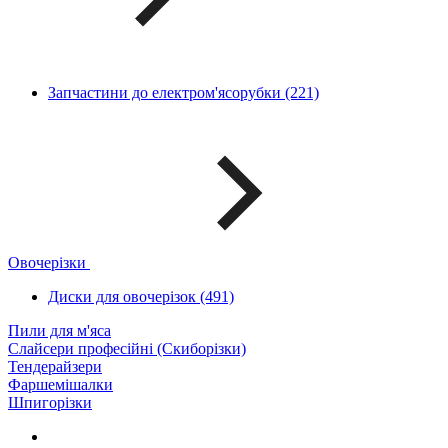
Запчастини до електром'ясорубки (221)
Овочерізки
Диски для овочерізок (491)
Пили для м'яса
Слайсери професійні (Скиборізки)
Тендерайзери
Фаршемішалки
Шпигорізки