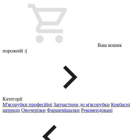
Ваш кошик
порожній :(
Категорії
М'ясорубки професійні
Запчастини до м'ясорубки
Ковбасні
шприци
Овочерізки
Фаршемішалки
Рекомендовані