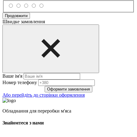
Продовжити
Швидке замовлення
Ваше ім'я
Нoмep тeлeфoнy
Оформити замовлення
Або перейдіть до сторінки оформлення
Обладнання для переробки м'яса
Знайомтеся з нами