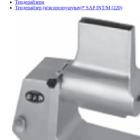
Тендерайзери
Тендерайзер (м'ясорозпушувач)* SAP INT/M (220)