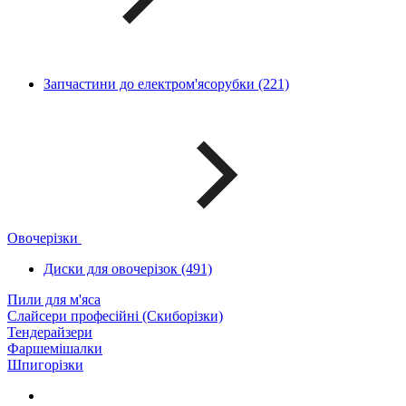
Запчастини до електром'ясорубки (221)
Овочерізки
Диски для овочерізок (491)
Пили для м'яса
Слайсери професійні (Скиборізки)
Тендерайзери
Фаршемішалки
Шпигорізки