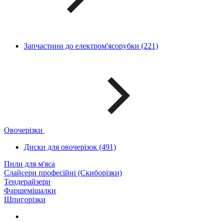
Запчастини до електром'ясорубки (221)
Овочерізки
Диски для овочерізок (491)
Пили для м'яса
Слайсери професійні (Скиборізки)
Тендерайзери
Фаршемішалки
Шпигорізки