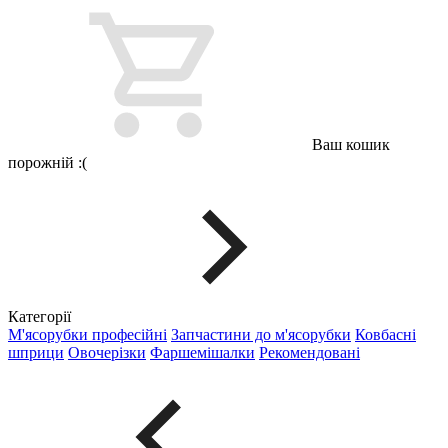
Ваш кошик
порожній :(
Категорії
М'ясорубки професійні
Запчастини до м'ясорубки
Ковбасні
шприци
Овочерізки
Фаршемішалки
Рекомендовані