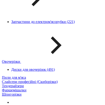
Запчастини до електром'ясорубки (221)
Овочерізки
Диски для овочерізок (491)
Пили для м'яса
Слайсери професійні (Скиборізки)
Тендерайзери
Фаршемішалки
Шпигорізки