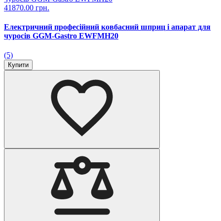
41870.00 грн.
Електричний професійний ковбасний шприц і апарат для
чуросів GGM-Gastro EWFMH20
(5)
Купити