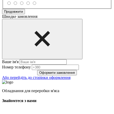
Продовжити
Швидке замовлення
Ваше ім'я
Нoмep тeлeфoнy
Оформити замовлення
Або перейдіть до сторінки оформлення
Обладнання для переробки м'яса
Знайомтеся з нами