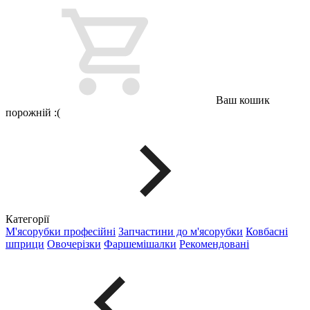
Ваш кошик
порожній :(
Категорії
М'ясорубки професійні
Запчастини до м'ясорубки
Ковбасні
шприци
Овочерізки
Фаршемішалки
Рекомендовані