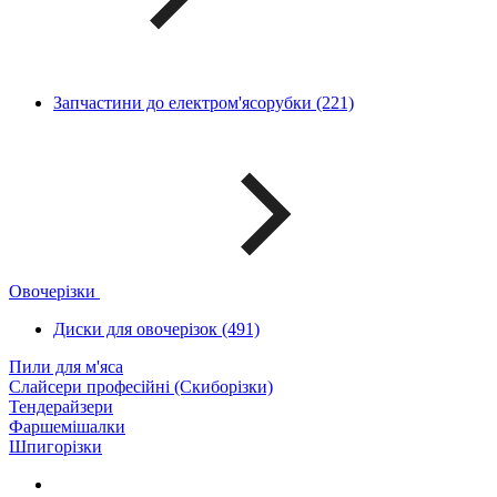
Запчастини до електром'ясорубки (221)
Овочерізки
Диски для овочерізок (491)
Пили для м'яса
Слайсери професійні (Скиборізки)
Тендерайзери
Фаршемішалки
Шпигорізки