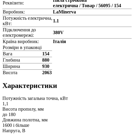
Пила стрічкова
Реквізити:
електрична / Товар / 56095 / 154
Виробник:
LaMinerva
Потужність електрична,
1.1
кВт:
Підключення до
380V
електромережі:
Країна виробник:
Італія
Розміри в упаковці
Вага
154
Глибина
880
Ширина
930
Висота
2063
Характеристики
Потужність загальна точна, кВт
1,1
Висота пропилу, мм
до 180
Довжина полотна, мм
1600 і більше
Напруга, В