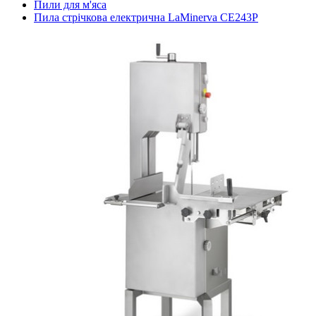
Пили для м'яса
Пила стрічкова електрична LaMinerva CE243P