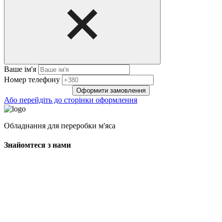
Ваше ім'я
Нoмep тeлeфoнy
Оформити замовлення
Або перейдіть до сторінки оформлення
Обладнання для переробки м'яса
Знайомтеся з нами