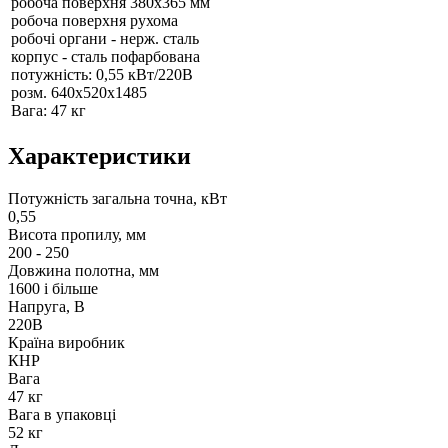
робоча поверхня 380х365 мм
робоча поверхня рухома
робочі органи - нерж. сталь
корпус - сталь пофарбована
потужність: 0,55 кВт/220В
розм. 640x520x1485
Вага: 47 кг
Характеристики
Потужність загальна точна, кВт
0,55
Висота пропилу, мм
200 - 250
Довжина полотна, мм
1600 і більше
Напруга, В
220В
Країна виробник
КНР
Вага
47 кг
Вага в упаковці
52 кг