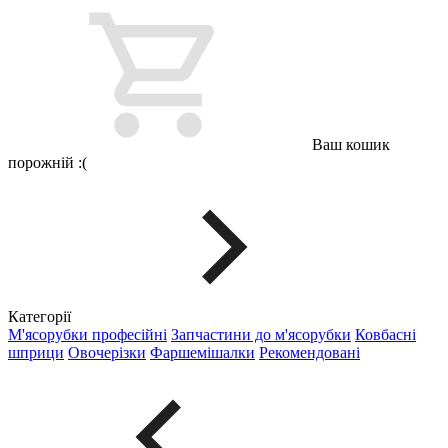
Ваш кошик
порожній :(
Категорії
М'ясорубки професійні
Запчастини до м'ясорубки
Ковбасні
шприци
Овочерізки
Фаршемішалки
Рекомендовані