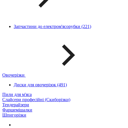
Запчастини до електром'ясорубки (221)
Овочерізки
Диски для овочерізок (491)
Пили для м'яса
Слайсери професійні (Скиборізки)
Тендерайзери
Фаршемішалки
Шпигорізки