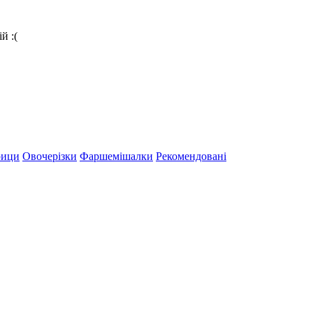
й :(
рици
Овочерізки
Фаршемішалки
Рекомендовані