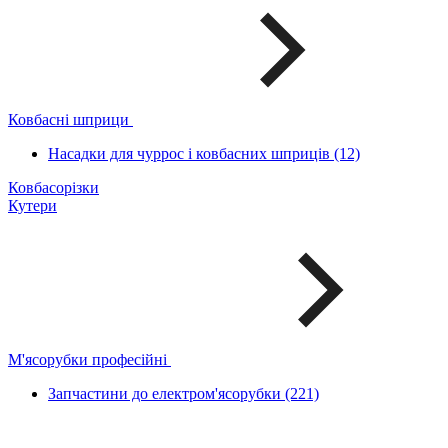
Ковбасні шприци
Насадки для чуррос і ковбасних шприців (12)
Ковбасорізки
Кутери
М'ясорубки професійні
Запчастини до електром'ясорубки (221)