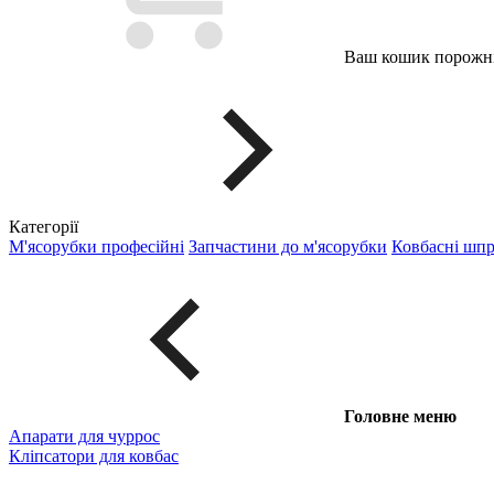
Ваш кошик порожні
Категорії
М'ясорубки професійні
Запчастини до м'ясорубки
Ковбасні шп
Головне меню
Апарати для чуррос
Кліпсатори для ковбас