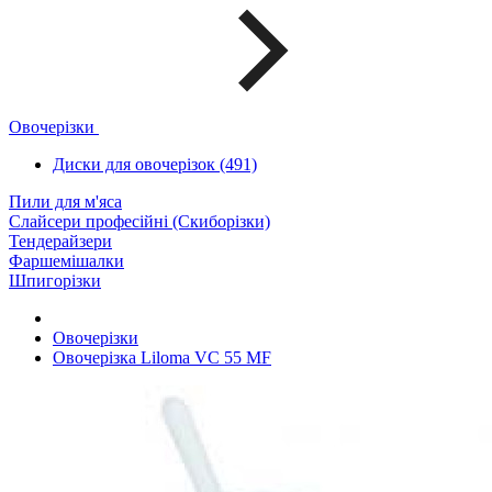
Овочерізки
Диски для овочерізок (491)
Пили для м'яса
Слайсери професійні (Скиборізки)
Тендерайзери
Фаршемішалки
Шпигорізки
Овочерізки
Овочерізка Liloma VC 55 MF