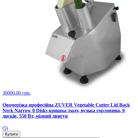
30000.00 грн.
Овочерізка професійна ZUVER Vegetable Cutter Lid Back
Neck Narrow 0 Disks кришка ззаду, вузька горловина, 0
дисків, 550 Вт, мідний двигун
(5)
Купити