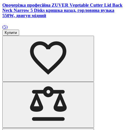
Овочерізка професійна ZUVER Vegetable Cutter Lid Back
Neck Narrow 5 Disks кришка назад, горловина вузька
550W, двигун мідний
(5)
Купити