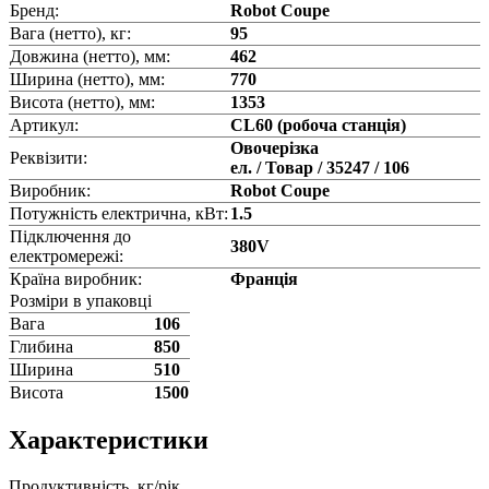
Бренд:
Robot Coupe
Вага (нетто), кг:
95
Довжина (нетто), мм:
462
Ширина (нетто), мм:
770
Висота (нетто), мм:
1353
Артикул:
CL60 (робоча станція)
Овочерізка
Реквізити:
ел. / Товар / 35247 / 106
Виробник:
Robot Coupe
Потужність електрична, кВт:
1.5
Підключення до
380V
електромережі:
Країна виробник:
Франція
Розміри в упаковці
Вага
106
Глибина
850
Ширина
510
Висота
1500
Характеристики
Продуктивність, кг/рік