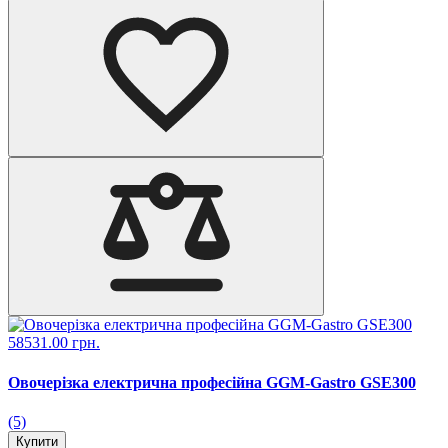
58531.00 грн.
Овочерізка електрична професійна GGM-Gastro GSE300
(5)
Купити