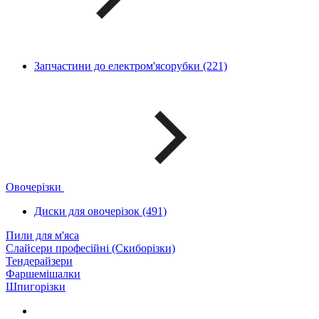
Запчастини до електром'ясорубки (221)
Овочерізки
Диски для овочерізок (491)
Пили для м'яса
Слайсери професійні (Скиборізки)
Тендерайзери
Фаршемішалки
Шпигорізки