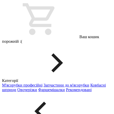
Ваш кошик
порожній :(
Категорії
М'ясорубки професійні
Запчастини до м'ясорубки
Ковбасні
шприци
Овочерізки
Фаршемішалки
Рекомендовані