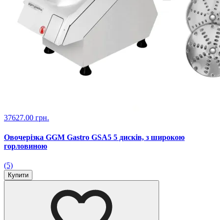
37627.00 грн.
Овочерізка GGM Gastro GSA5 5 дисків, з широкою
горловиною
(5)
Купити