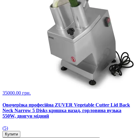
35000.00 грн.
Овочерізка професійна ZUVER Vegetable Cutter Lid Back
Neck Narrow 5 Disks кришка назад, горловина вузька
550W, двигун мідний
(5)
Купити