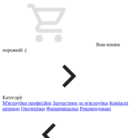
Ваш кошик
порожній :(
Категорії
М'ясорубки професійні
Запчастини до м'ясорубки
Ковбасні
шприци
Овочерізки
Фаршемішалки
Рекомендовані