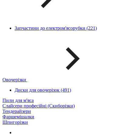
Запчастини до електром'ясорубки (221)
Овочерізки
Диски для овочерізок (491)
Пили для м'яса
Слайсери професійні (Скиборізки)
Тендерайзери
Фаршемішалки
Шпигорізки