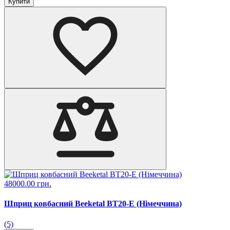
Купити
48000.00 грн.
Шприц ковбасний Beeketal BT20-E (Німеччина)
(5)