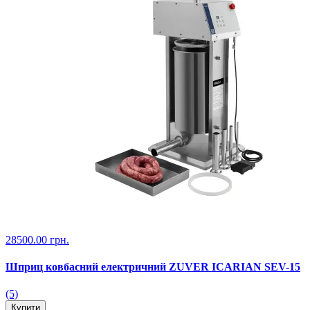
28500.00 грн.
Шприц ковбасний електричний ZUVER ICARIAN SEV-15
(5)
Купити