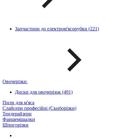
Запчастини до електром'ясорубки (221)
Овочерізки
Диски для овочерізок (491)
Пили для м'яса
Слайсери професійні (Скиборізки)
Тендерайзери
Фаршемішалки
Шпигорізки