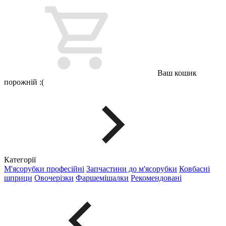
Ваш кошик
порожній :(
Категорії
М'ясорубки професійні
Запчастини до м'ясорубки
Ковбасні
шприци
Овочерізки
Фаршемішалки
Рекомендовані