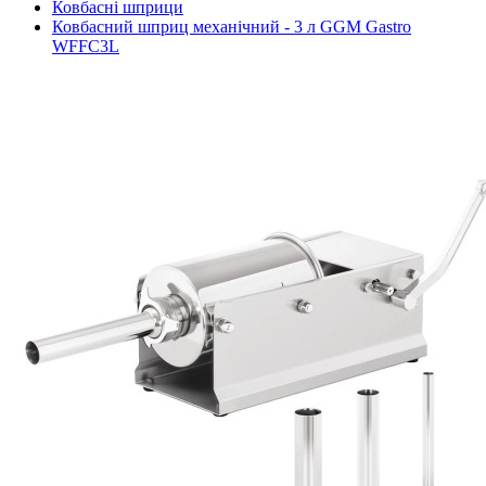
Ковбасні шприци
Ковбасний шприц механічний - 3 л GGM Gastro
WFFC3L