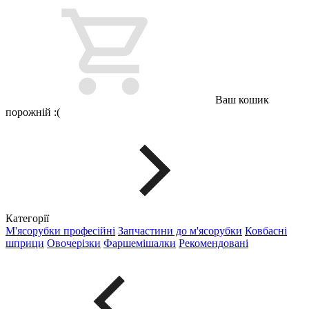
Ваш кошик
порожній :(
Категорії
М'ясорубки професійні
Запчастини до м'ясорубки
Ковбасні
шприци
Овочерізки
Фаршемішалки
Рекомендовані