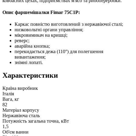
ковбасних цехах, підприємствах м'ясо та рибопереробки.
Опис фаршемішалки Fimar 75C1P:
Каркас повністю виготовлений з нержавіючої сталі;
низковольтні органи управління;
мікровимикач на кришці;
реверс;
аварійна кнопка;
перекидається дежа (110°) для полегшення
вивантаження;
знімні лопаті.
Характеристики
Країна виробник
Італія
Вага, кг
82
Матеріал корпусу
Нержавіюча сталь
Потужність загальна точна, кВт
1,5
Об'єм ванни