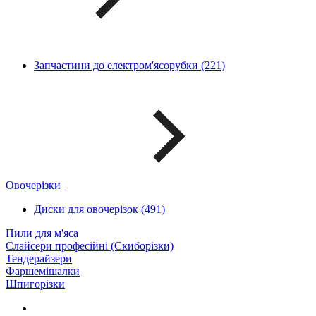
Запчастини до електром'ясорубки (221)
Овочерізки
Диски для овочерізок (491)
Пили для м'яса
Слайсери професійні (Скиборізки)
Тендерайзери
Фаршемішалки
Шпигорізки