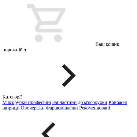
Ваш кошик
порожній :(
Категорії
М'ясорубки професійні
Запчастини до м'ясорубки
Ковбасні
шприци
Овочерізки
Фаршемішалки
Рекомендовані