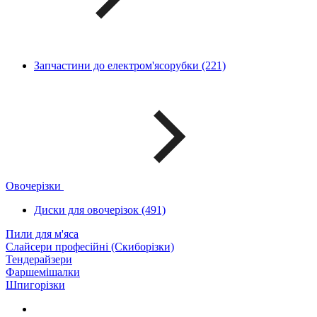
Запчастини до електром'ясорубки (221)
Овочерізки
Диски для овочерізок (491)
Пили для м'яса
Слайсери професійні (Скиборізки)
Тендерайзери
Фаршемішалки
Шпигорізки