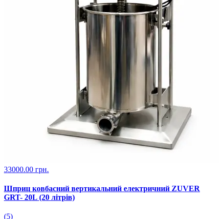
33000.00 грн.
Шприц ковбасний вертикальний електричний ZUVER
GRT- 20L (20 літрів)
(5)