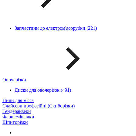
Запчастини до електром'ясорубки (221)
Овочерізки
Диски для овочерізок (491)
Пили для м'яса
Слайсери професійні (Скиборізки)
Тендерайзери
Фаршемішалки
Шпигорізки