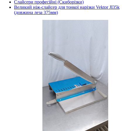
Слайсери професійні (Скиборізки)
Великий ніж-слайсер для тонкої нарізки Vektor JI35k
(довжина леза 375мм)