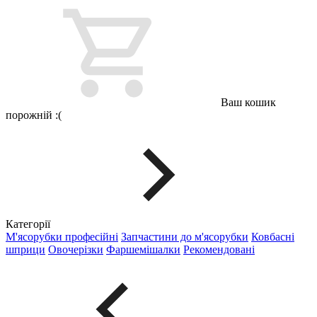
Ваш кошик
порожній :(
Категорії
М'ясорубки професійні
Запчастини до м'ясорубки
Ковбасні
шприци
Овочерізки
Фаршемішалки
Рекомендовані