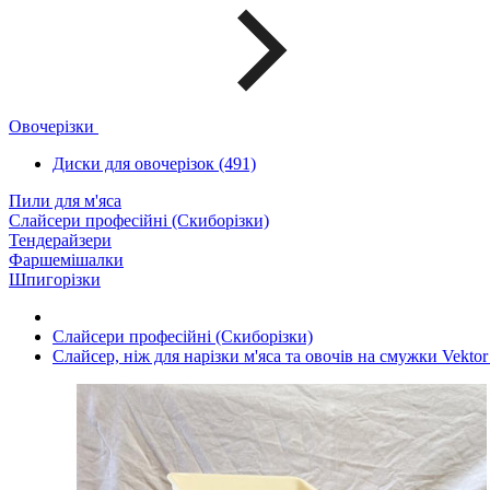
Овочерізки
Диски для овочерізок (491)
Пили для м'яса
Слайсери професійні (Скиборізки)
Тендерайзери
Фаршемішалки
Шпигорізки
Слайсери професійні (Скиборізки)
Слайсер, ніж для нарізки м'яса та овочів на смужки Vekto