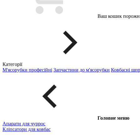
Ваш кошик порожні
Категорії
М'ясорубки професійні
Запчастини до м'ясорубки
Ковбасні шп
Головне меню
Апарати для чуррос
Кліпсатори для ковбас