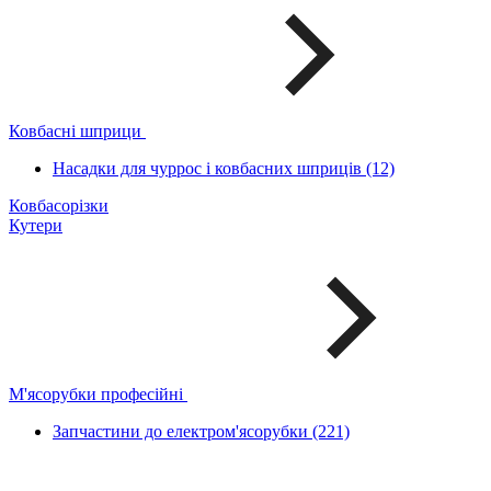
Ковбасні шприци
Насадки для чуррос і ковбасних шприців (12)
Ковбасорізки
Кутери
М'ясорубки професійні
Запчастини до електром'ясорубки (221)