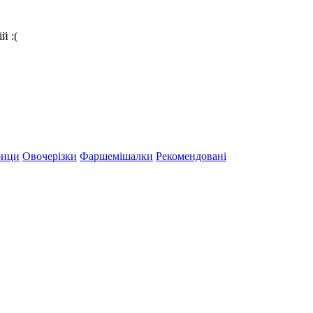
й :(
рици
Овочерізки
Фаршемішалки
Рекомендовані