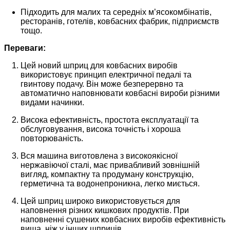
Підходить для малих та середніх м’ясокомбінатів,
ресторанів, готелів, ковбасних фабрик, підприємств
тощо.
Переваги:
Цей новий шприц для ковбасних виробів
використовує принцип електричної педалі та
гвинтову подачу. Він може безперервно та
автоматично наповнювати ковбасні вироби різними
видами начинки.
Висока ефективність, простота експлуатації та
обслуговування, висока точність і хороша
повторюваність.
Вся машина виготовлена з високоякісної
нержавіючої сталі, має привабливий зовнішній
вигляд, компактну та продуману конструкцію,
герметична та водонепроникна, легко миється.
Цей шприц широко використовується для
наповнення різних кишкових продуктів. При
наповненні сушених ковбасних виробів ефективність
вища, ніж у інших шприців.