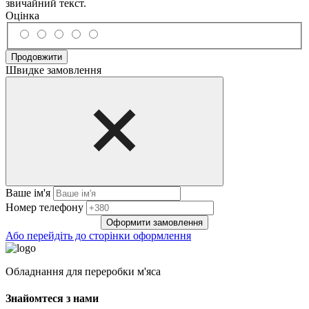
звичайний текст.
Оцінка
Продовжити
Швидке замовлення
Ваше ім'я
Нoмep тeлeфoнy
Оформити замовлення
Або перейдіть до сторінки оформлення
Обладнання для переробки м'яса
Знайомтеся з нами