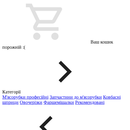
Ваш кошик
порожній :(
Категорії
М'ясорубки професійні
Запчастини до м'ясорубки
Ковбасні
шприци
Овочерізки
Фаршемішалки
Рекомендовані