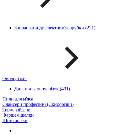
Запчастини до електром'ясорубки (221)
Овочерізки
Диски для овочерізок (491)
Пили для м'яса
Слайсери професійні (Скиборізки)
Тендерайзери
Фаршемішалки
Шпигорізки