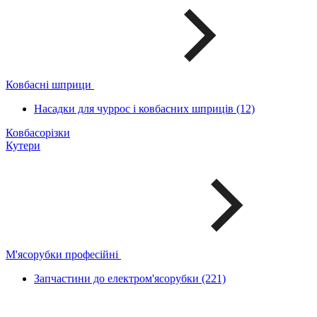
Ковбасні шприци
Насадки для чуррос і ковбасних шприців (12)
Ковбасорізки
Кутери
М'ясорубки професійні
Запчастини до електром'ясорубки (221)