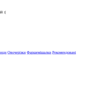
й :(
рици
Овочерізки
Фаршемішалки
Рекомендовані