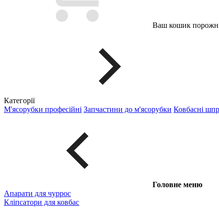
Ваш кошик порожні
Категорії
М'ясорубки професійні
Запчастини до м'ясорубки
Ковбасні шп
Головне меню
Апарати для чуррос
Кліпсатори для ковбас