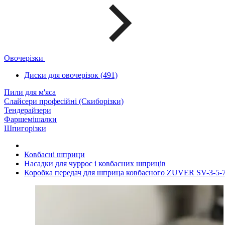
Овочерізки
Диски для овочерізок (491)
Пили для м'яса
Слайсери професійні (Скиборізки)
Тендерайзери
Фаршемішалки
Шпигорізки
Ковбасні шприци
Насадки для чуррос і ковбасних шприців
Коробка передач для шприца ковбасного ZUVER SV-3-5-