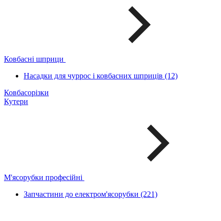
Ковбасні шприци
Насадки для чуррос і ковбасних шприців (12)
Ковбасорізки
Кутери
М'ясорубки професійні
Запчастини до електром'ясорубки (221)