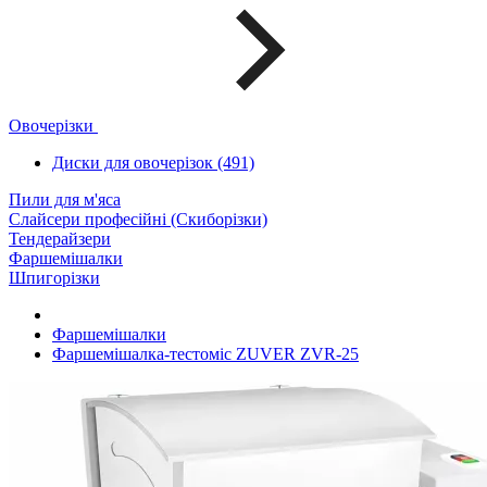
Овочерізки
Диски для овочерізок (491)
Пили для м'яса
Слайсери професійні (Скиборізки)
Тендерайзери
Фаршемішалки
Шпигорізки
Фаршемішалки
Фаршемішалка-тестоміс ZUVER ZVR-25