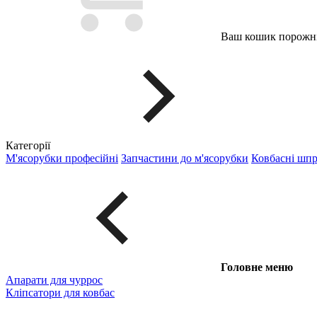
Ваш кошик порожні
Категорії
М'ясорубки професійні
Запчастини до м'ясорубки
Ковбасні шп
Головне меню
Апарати для чуррос
Кліпсатори для ковбас