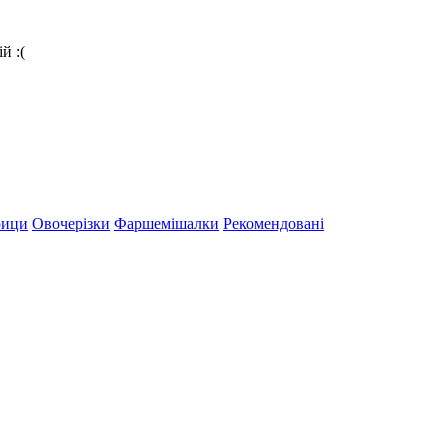
й :(
рици
Овочерізки
Фаршемішалки
Рекомендовані