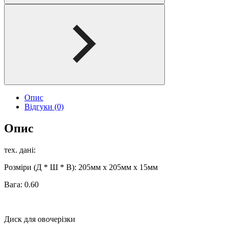
Опис
Відгуки (0)
Опис
тех. дані:
Розміри (Д * Ш * В): 205мм x 205мм x 15мм
Вага: 0.60
Диск для овочерізки