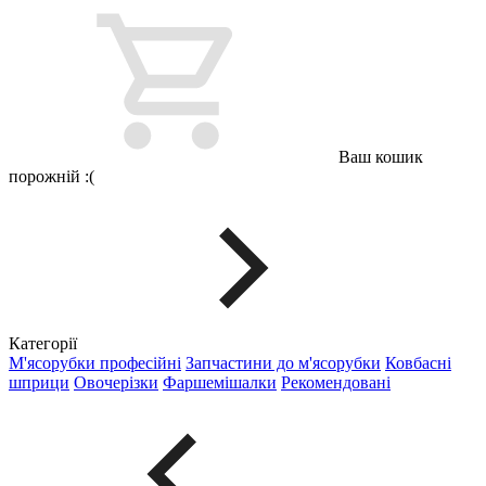
Ваш кошик
порожній :(
Категорії
М'ясорубки професійні
Запчастини до м'ясорубки
Ковбасні
шприци
Овочерізки
Фаршемішалки
Рекомендовані