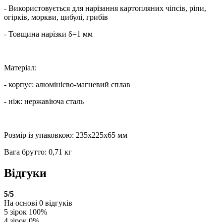
- Використовується для нарізання картопляних чіпсів, ріпи,
огірків, моркви, цибулі, грибів
- Товщина нарізки δ=1 мм
Матеріал:
- корпус: алюмінієво-магневий сплав
- ніж: нержавіюча сталь
Розмір із упаковкою: 235x225x65 мм
Вага брутто: 0,71 кг
Відгуки
5
/5
На основі
0
відгуків
5 зірок
100%
4 зірок
0%