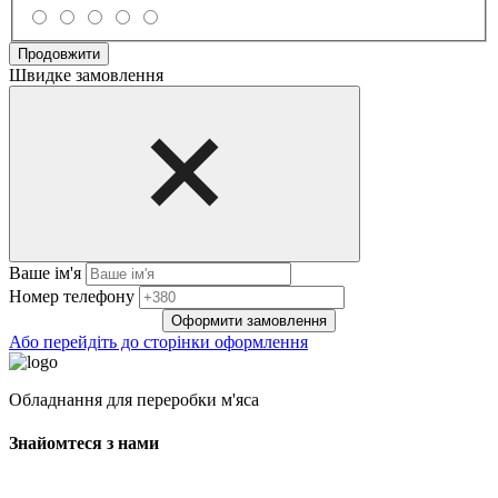
Продовжити
Швидке замовлення
Ваше ім'я
Нoмep тeлeфoнy
Оформити замовлення
Або перейдіть до сторінки оформлення
Обладнання для переробки м'яса
Знайомтеся з нами