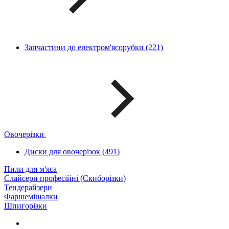
Запчастини до електром'ясорубки (221)
Овочерізки
Диски для овочерізок (491)
Пили для м'яса
Слайсери професійні (Скиборізки)
Тендерайзери
Фаршемішалки
Шпигорізки