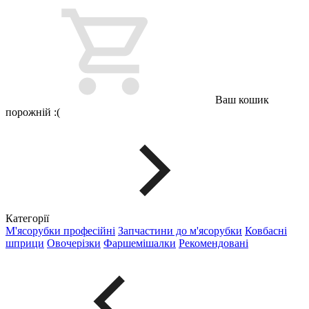
Ваш кошик
порожній :(
Категорії
М'ясорубки професійні
Запчастини до м'ясорубки
Ковбасні
шприци
Овочерізки
Фаршемішалки
Рекомендовані