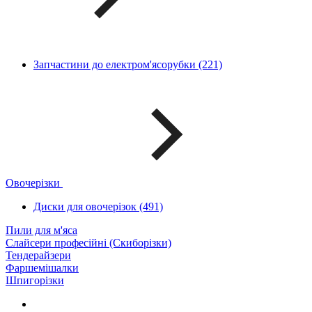
Запчастини до електром'ясорубки (221)
Овочерізки
Диски для овочерізок (491)
Пили для м'яса
Слайсери професійні (Скиборізки)
Тендерайзери
Фаршемішалки
Шпигорізки