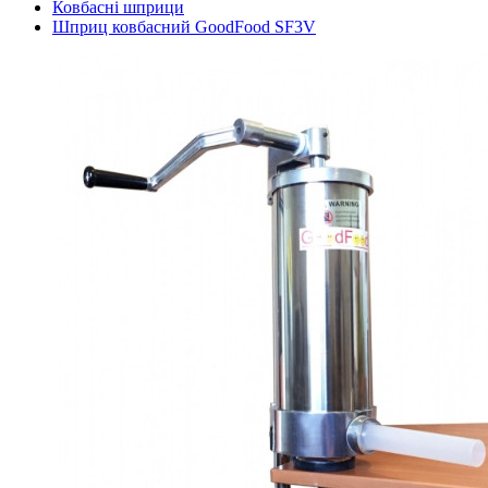
Ковбасні шприци
Шприц ковбасний GoodFood SF3V