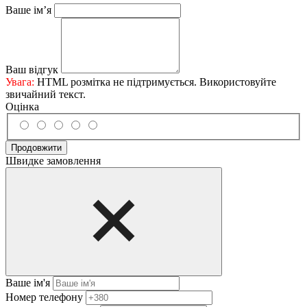
Ваше ім’я
Ваш відгук
Увага:
HTML розмітка не підтримується. Використовуйте
звичайний текст.
Оцінка
Продовжити
Швидке замовлення
Ваше ім'я
Нoмep тeлeфoнy