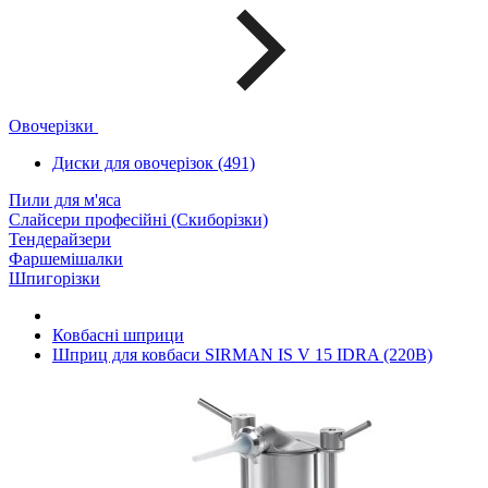
Овочерізки
Диски для овочерізок (491)
Пили для м'яса
Слайсери професійні (Скиборізки)
Тендерайзери
Фаршемішалки
Шпигорізки
Ковбасні шприци
Шприц для ковбаси SIRMAN IS V 15 IDRA (220В)