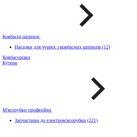
Ковбасні шприци
Насадки для чуррос і ковбасних шприців (12)
Ковбасорізки
Кутери
М'ясорубки професійні
Запчастини до електром'ясорубки (221)