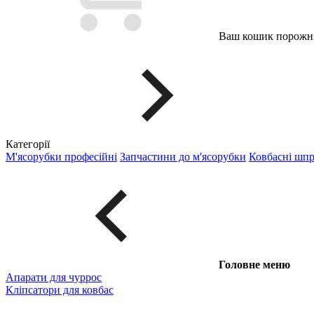
Ваш кошик порожні
Категорії
М'ясорубки професійні
Запчастини до м'ясорубки
Ковбасні шп
Головне меню
Апарати для чуррос
Кліпсатори для ковбас