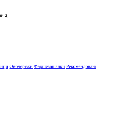
й :(
рици
Овочерізки
Фаршемішалки
Рекомендовані