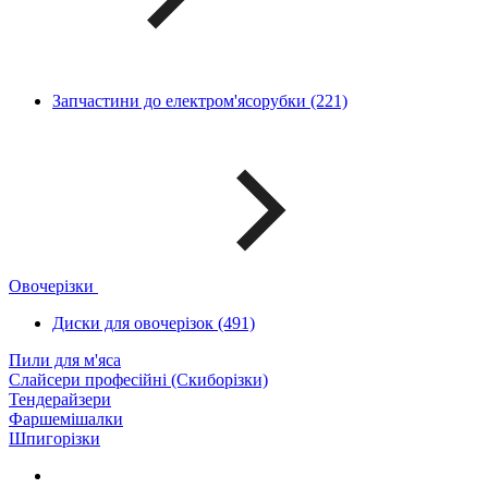
Запчастини до електром'ясорубки (221)
Овочерізки
Диски для овочерізок (491)
Пили для м'яса
Слайсери професійні (Скиборізки)
Тендерайзери
Фаршемішалки
Шпигорізки