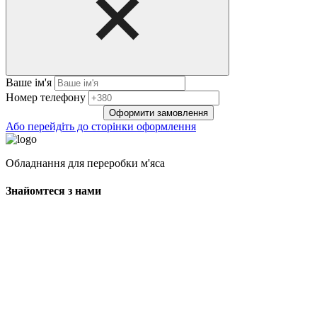
Ваше ім'я
Нoмep тeлeфoнy
Оформити замовлення
Або перейдіть до сторінки оформлення
Обладнання для переробки м'яса
Знайомтеся з нами