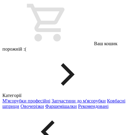
Ваш кошик
порожній :(
Категорії
М'ясорубки професійні
Запчастини до м'ясорубки
Ковбасні
шприци
Овочерізки
Фаршемішалки
Рекомендовані