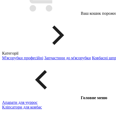
Ваш кошик порожні
Категорії
М'ясорубки професійні
Запчастини до м'ясорубки
Ковбасні шп
Головне меню
Апарати для чуррос
Кліпсатори для ковбас