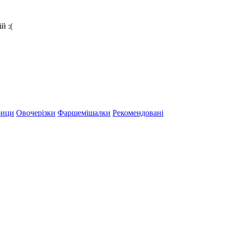
й :(
рици
Овочерізки
Фаршемішалки
Рекомендовані