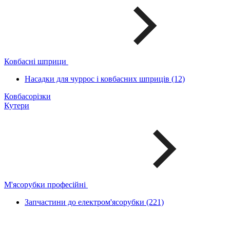
Ковбасні шприци
Насадки для чуррос і ковбасних шприців (12)
Ковбасорізки
Кутери
М'ясорубки професійні
Запчастини до електром'ясорубки (221)