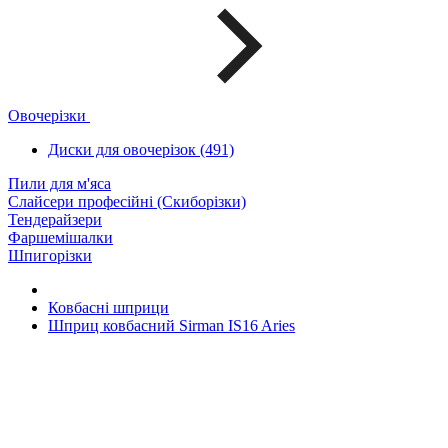
Овочерізки
Диски для овочерізок (491)
Пили для м'яса
Слайсери професійні (Скиборізки)
Тендерайзери
Фаршемішалки
Шпигорізки
Ковбасні шприци
Шприц ковбасний Sirman IS16 Aries