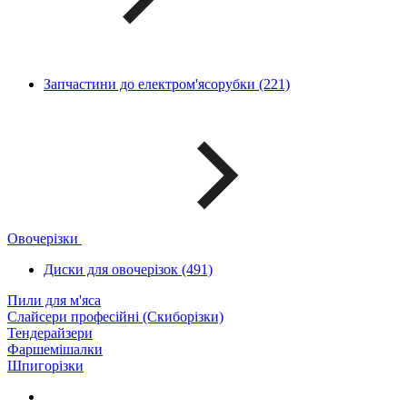
Запчастини до електром'ясорубки (221)
Овочерізки
Диски для овочерізок (491)
Пили для м'яса
Слайсери професійні (Скиборізки)
Тендерайзери
Фаршемішалки
Шпигорізки