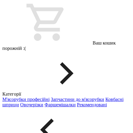
Ваш кошик
порожній :(
Категорії
М'ясорубки професійні
Запчастини до м'ясорубки
Ковбасні
шприци
Овочерізки
Фаршемішалки
Рекомендовані