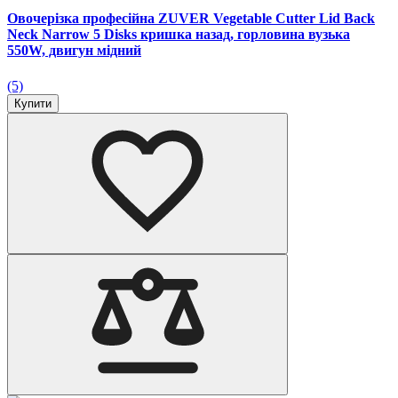
Овочерізка професійна ZUVER Vegetable Cutter Lid Back
Neck Narrow 5 Disks кришка назад, горловина вузька
550W, двигун мідний
(5)
Купити