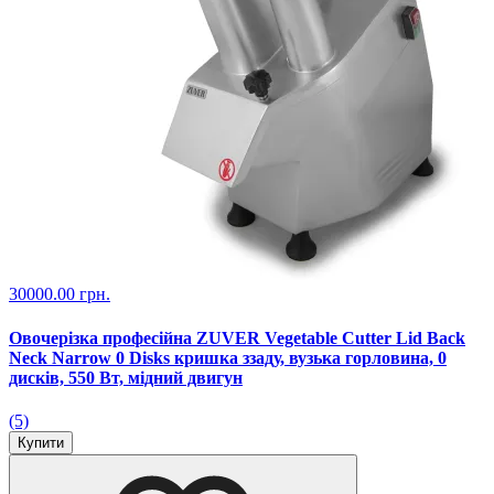
30000.00 грн.
Овочерізка професійна ZUVER Vegetable Cutter Lid Back
Neck Narrow 0 Disks кришка ззаду, вузька горловина, 0
дисків, 550 Вт, мідний двигун
(5)
Купити