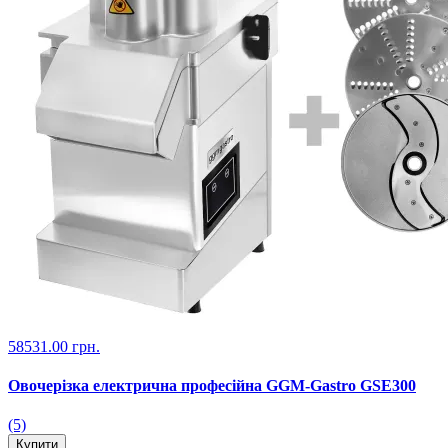
58531.00 грн.
Овочерізка електрична професійна GGM-Gastro GSE300
(5)
Купити