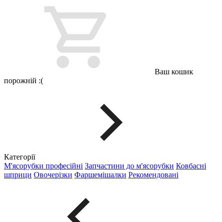
Ваш кошик
порожній :(
Категорії
М'ясорубки професійні
Запчастини до м'ясорубки
Ковбасні
шприци
Овочерізки
Фаршемішалки
Рекомендовані