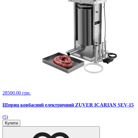
28500.00 грн.
Шприц ковбасний електричний ZUVER ICARIAN SEV-15
(5)
Купити