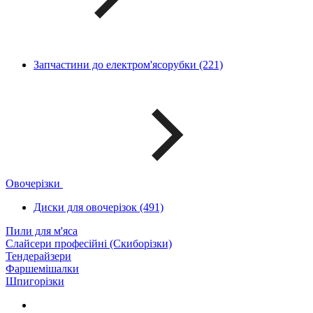
Запчастини до електром'ясорубки (221)
Овочерізки
Диски для овочерізок (491)
Пили для м'яса
Слайсери професійні (Скиборізки)
Тендерайзери
Фаршемішалки
Шпигорізки