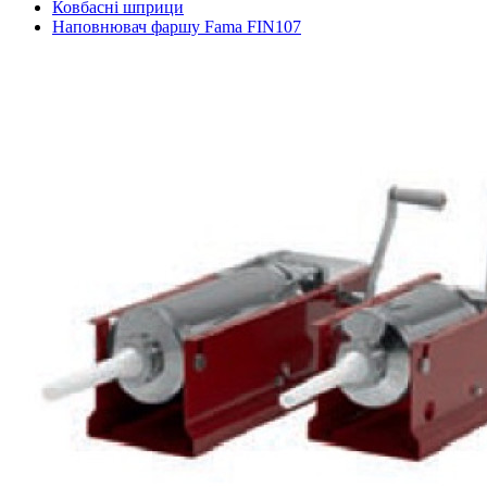
Ковбасні шприци
Наповнювач фаршу Fama FIN107