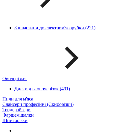
Запчастини до електром'ясорубки (221)
Овочерізки
Диски для овочерізок (491)
Пили для м'яса
Слайсери професійні (Скиборізки)
Тендерайзери
Фаршемішалки
Шпигорізки