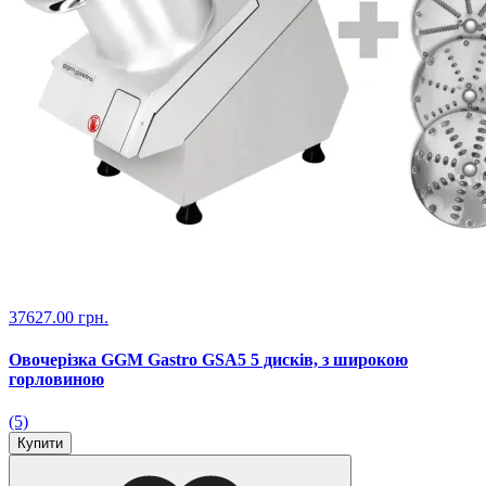
37627.00 грн.
Овочерізка GGM Gastro GSA5 5 дисків, з широкою
горловиною
(5)
Купити