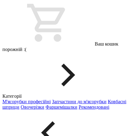
Ваш кошик
порожній :(
Категорії
М'ясорубки професійні
Запчастини до м'ясорубки
Ковбасні
шприци
Овочерізки
Фаршемішалки
Рекомендовані