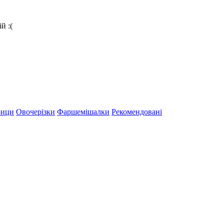
й :(
рици
Овочерізки
Фаршемішалки
Рекомендовані