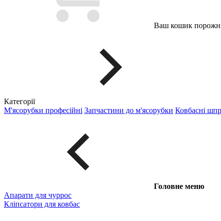
Ваш кошик порожні
Категорії
М'ясорубки професійні
Запчастини до м'ясорубки
Ковбасні шп
Головне меню
Апарати для чуррос
Кліпсатори для ковбас