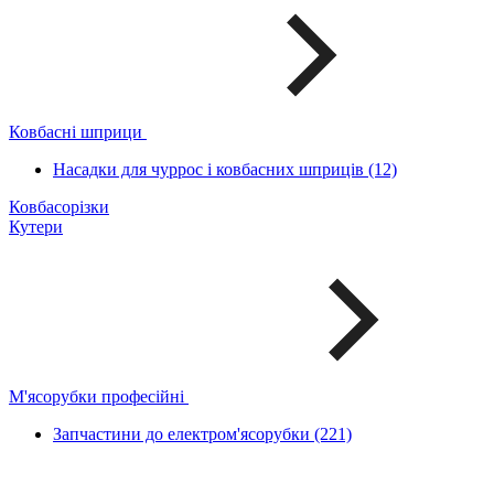
Ковбасні шприци
Насадки для чуррос і ковбасних шприців (12)
Ковбасорізки
Кутери
М'ясорубки професійні
Запчастини до електром'ясорубки (221)