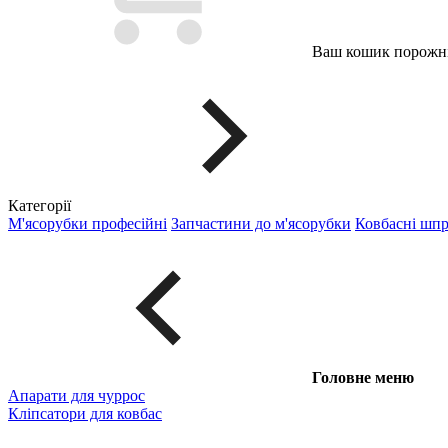
Ваш кошик порожні
Категорії
М'ясорубки професійні
Запчастини до м'ясорубки
Ковбасні шп
Головне меню
Апарати для чуррос
Кліпсатори для ковбас