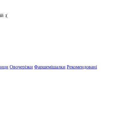
й :(
рици
Овочерізки
Фаршемішалки
Рекомендовані