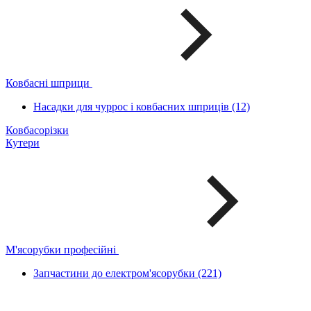
Ковбасні шприци
Насадки для чуррос і ковбасних шприців (12)
Ковбасорізки
Кутери
М'ясорубки професійні
Запчастини до електром'ясорубки (221)