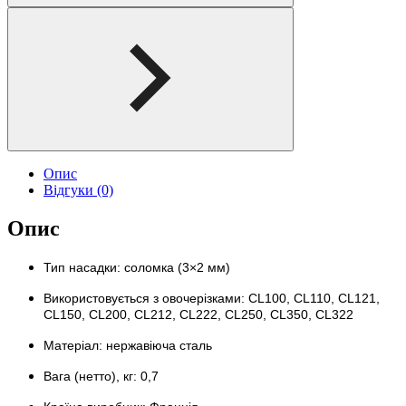
Опис
Відгуки (0)
Опис
Тип насадки: соломка (3×2 мм)
Використовується з овочерізками: CL100, CL110, CL121,
CL150, CL200, CL212, CL222, CL250, CL350, CL322
Матеріал: нержавіюча сталь
Вага (нетто), кг: 0,7