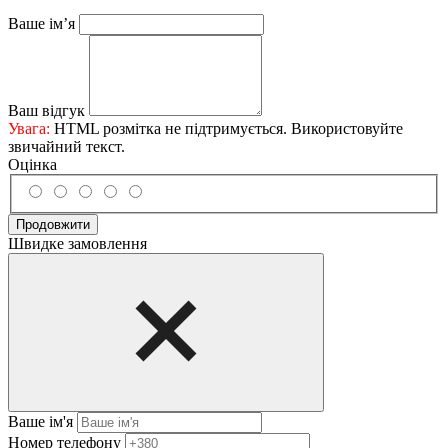
Ваше ім’я
Ваш відгук
Увага:
HTML розмітка не підтримується. Використовуйте
звичайний текст.
Оцінка
Продовжити
Швидке замовлення
Ваше ім'я
Нoмep тeлeфoнy