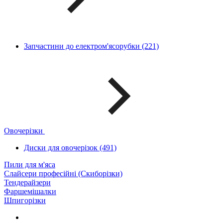
Запчастини до електром'ясорубки (221)
Овочерізки
Диски для овочерізок (491)
Пили для м'яса
Слайсери професійні (Скиборізки)
Тендерайзери
Фаршемішалки
Шпигорізки