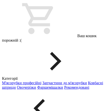
Ваш кошик
порожній :(
Категорії
М'ясорубки професійні
Запчастини до м'ясорубки
Ковбасні
шприци
Овочерізки
Фаршемішалки
Рекомендовані