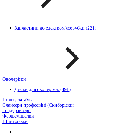
Запчастини до електром'ясорубки (221)
Овочерізки
Диски для овочерізок (491)
Пили для м'яса
Слайсери професійні (Скиборізки)
Тендерайзери
Фаршемішалки
Шпигорізки