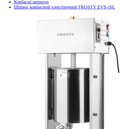
Ковбасні шприци
Шприц ковбасний електричний FROSTY EVS-10L