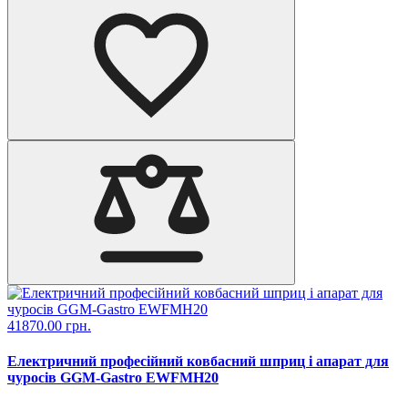
41870.00 грн.
Електричний професійний ковбасний шприц і апарат для
чуросів GGM-Gastro EWFMH20