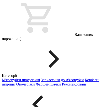
Ваш кошик
порожній :(
Категорії
М'ясорубки професійні
Запчастини до м'ясорубки
Ковбасні
шприци
Овочерізки
Фаршемішалки
Рекомендовані