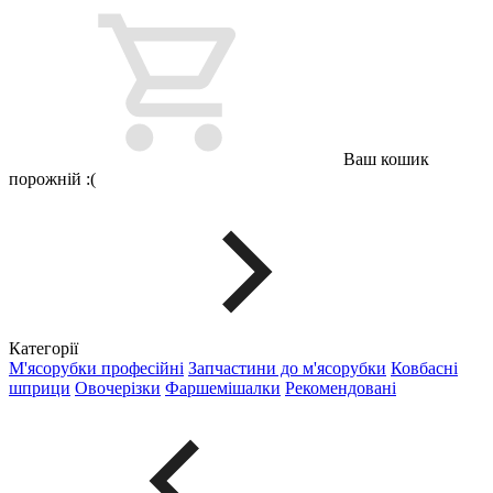
Ваш кошик
порожній :(
Категорії
М'ясорубки професійні
Запчастини до м'ясорубки
Ковбасні
шприци
Овочерізки
Фаршемішалки
Рекомендовані