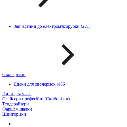
Запчастини до електром'ясорубки (221)
Овочерізки
Диски для овочерізок (486)
Пили для м'яса
Слайсери професійні (Скиборізки)
Тендерайзери
Фаршемішалки
Шпигорізки