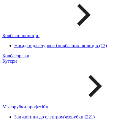
Ковбасні шприци
Насадки для чуррос і ковбасних шприців (12)
Ковбасорізки
Кутери
М'ясорубки професійні
Запчастини до електром'ясорубки (221)