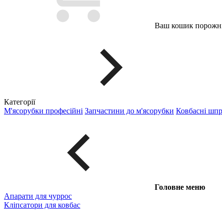
Ваш кошик порожні
Категорії
М'ясорубки професійні
Запчастини до м'ясорубки
Ковбасні шп
Головне меню
Апарати для чуррос
Кліпсатори для ковбас