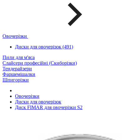
Овочерізки
Диски для овочерізок (491)
Пили для м'яса
Слайсери професійні (Скиборізки)
Тендерайзери
Фаршемішалки
Шпигорізки
Овочерізки
Диски для овочерізок
Диск FIMAR для овочерізки S2