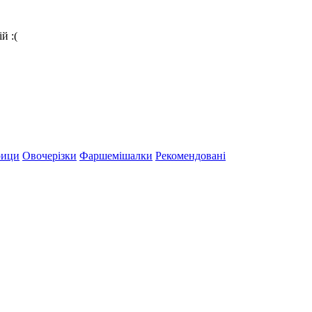
й :(
рици
Овочерізки
Фаршемішалки
Рекомендовані