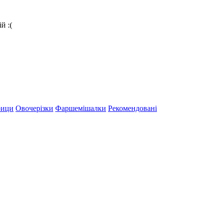
й :(
рици
Овочерізки
Фаршемішалки
Рекомендовані