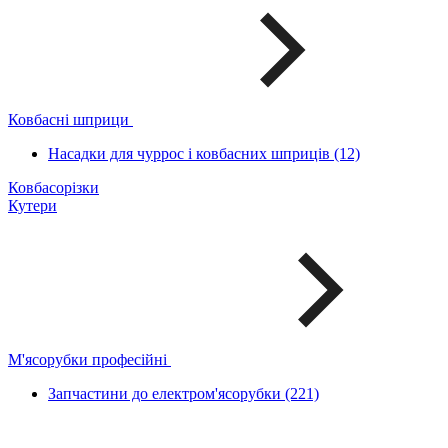
Ковбасні шприци
Насадки для чуррос і ковбасних шприців (12)
Ковбасорізки
Кутери
М'ясорубки професійні
Запчастини до електром'ясорубки (221)