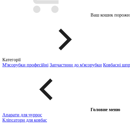
Ваш кошик порожні
Категорії
М'ясорубки професійні
Запчастини до м'ясорубки
Ковбасні шп
Головне меню
Апарати для чуррос
Кліпсатори для ковбас