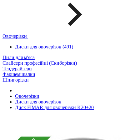
Овочерізки
Диски для овочерізок (491)
Пили для м'яса
Слайсери професійні (Скиборізки)
Тендерайзери
Фаршемішалки
Шпигорізки
Овочерізки
Диски для овочерізок
Диск FIMAR для овочерізки K20+20