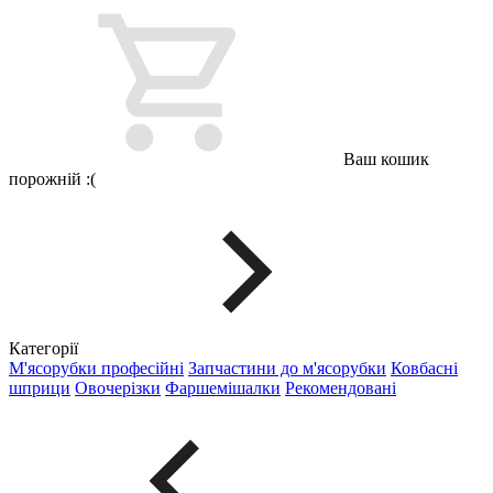
Ваш кошик
порожній :(
Категорії
М'ясорубки професійні
Запчастини до м'ясорубки
Ковбасні
шприци
Овочерізки
Фаршемішалки
Рекомендовані