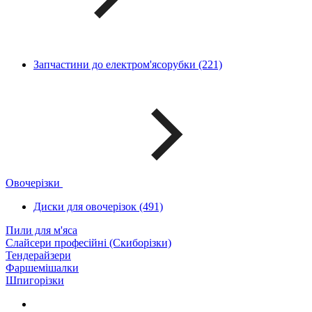
Запчастини до електром'ясорубки (221)
Овочерізки
Диски для овочерізок (491)
Пили для м'яса
Слайсери професійні (Скиборізки)
Тендерайзери
Фаршемішалки
Шпигорізки