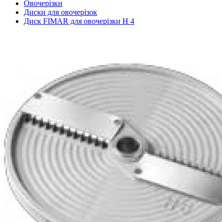
Овочерізки
Диски для овочерізок
Диск FIMAR для овочерізки H 4