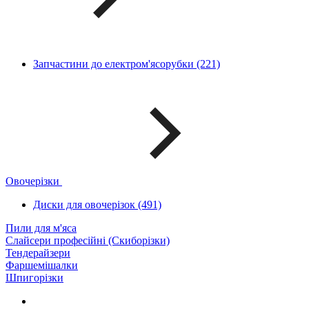
Запчастини до електром'ясорубки (221)
Овочерізки
Диски для овочерізок (491)
Пили для м'яса
Слайсери професійні (Скиборізки)
Тендерайзери
Фаршемішалки
Шпигорізки