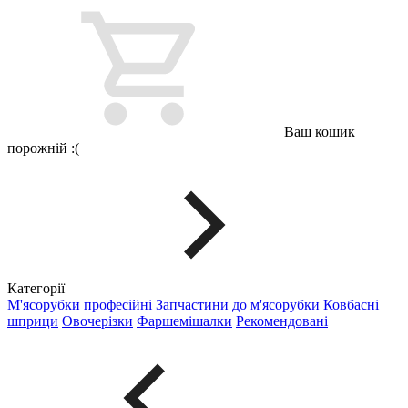
Ваш кошик
порожній :(
Категорії
М'ясорубки професійні
Запчастини до м'ясорубки
Ковбасні
шприци
Овочерізки
Фаршемішалки
Рекомендовані