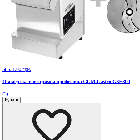
58531.00 грн.
Овочерізка електрична професійна GGM-Gastro GSE300
(5)
Купити