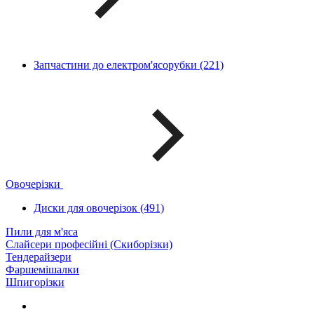
Запчастини до електром'ясорубки (221)
Овочерізки
Диски для овочерізок (491)
Пили для м'яса
Слайсери професійні (Скиборізки)
Тендерайзери
Фаршемішалки
Шпигорізки