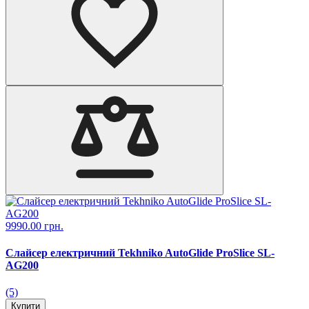
9990.00 грн.
Слайсер електричний Tekhniko AutoGlide ProSlice SL-
AG200
(5)
Купити