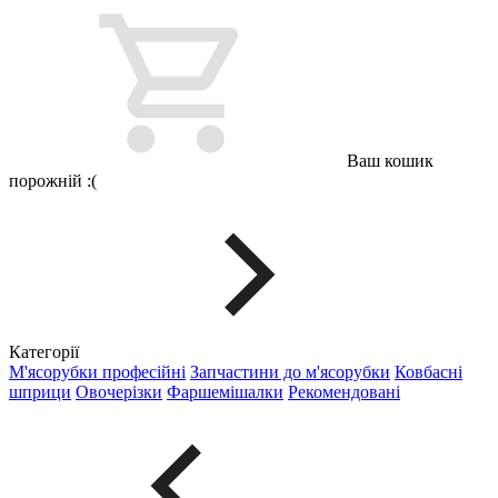
Ваш кошик
порожній :(
Категорії
М'ясорубки професійні
Запчастини до м'ясорубки
Ковбасні
шприци
Овочерізки
Фаршемішалки
Рекомендовані