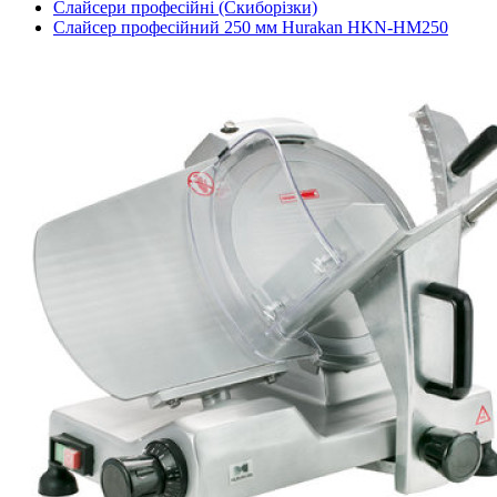
Слайсери професійні (Скиборізки)
Слайсер професійний 250 мм Hurakan HKN-HM250