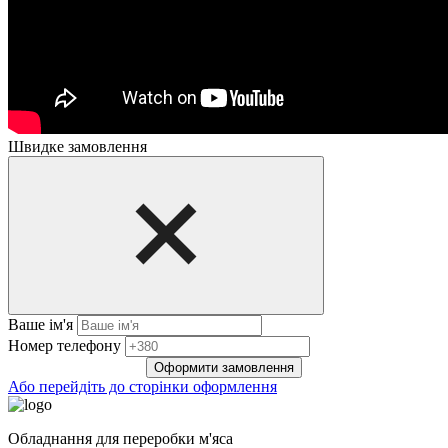
Швидке замовлення
Ваше ім'я
Нoмep тeлeфoнy
Оформити замовлення
Або перейдіть до сторінки оформлення
Обладнання для переробки м'яса