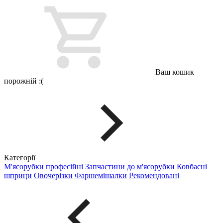
Ваш кошик
порожній :(
Категорії
М'ясорубки професійні
Запчастини до м'ясорубки
Ковбасні
шприци
Овочерізки
Фаршемішалки
Рекомендовані