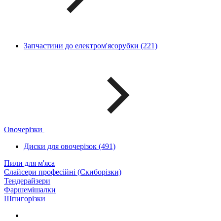
Запчастини до електром'ясорубки (221)
Овочерізки
Диски для овочерізок (491)
Пили для м'яса
Слайсери професійні (Скиборізки)
Тендерайзери
Фаршемішалки
Шпигорізки