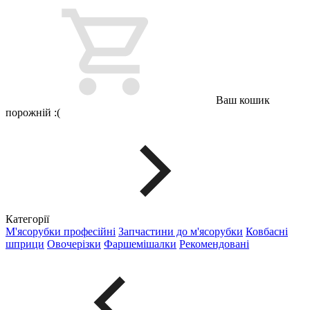
Ваш кошик
порожній :(
Категорії
М'ясорубки професійні
Запчастини до м'ясорубки
Ковбасні
шприци
Овочерізки
Фаршемішалки
Рекомендовані